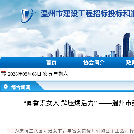
温州市建设工程招标投标和
首页
协会简介
政
2026年08月08日 农历 星期六
综合新闻
“闻香识女人 解压焕活力” ——温
为庆祝三八国际妇女节，丰富女造价师们的业余生活，释放