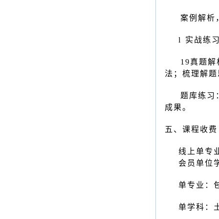
案例解析
l
实战练
19
真题解
法；梳理解题
题库练习
成果。
五、课程收费
线上
单专
会员单位
单专业：
单学科：