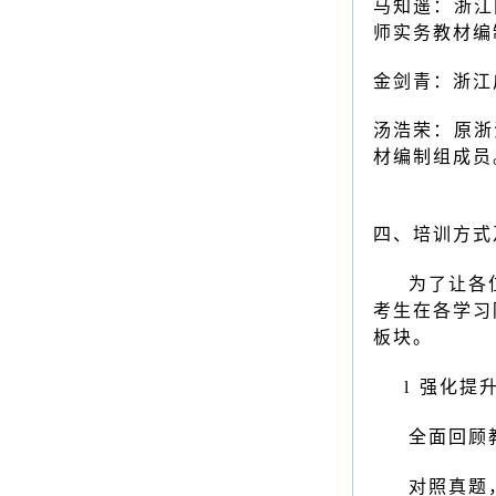
马知遥：浙江
师实务教材编
金剑青：浙江
汤浩荣：原浙
材编制组成员
四、
培训方式
为了让各
考生在各学习
板块
。
l
强化提
全面回顾
对照真题