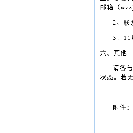
邮箱（wzzj
2
、联系
3
、1
六、其他
请各与
状态。若
附件