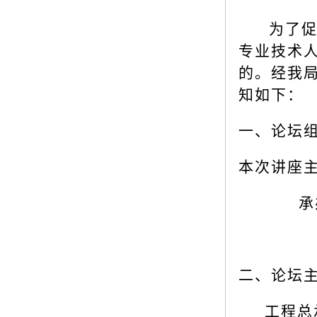
为了
专业技术
的。经我
知如下：
一、论坛
本次讲座
承
二、论坛
工程总